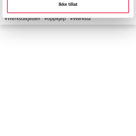
Ikke tillat
#ekspansjon
#Skadeverkstad Uppsala
#Werkstakjeden
#oppkjøp
#Werksta