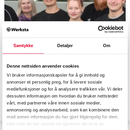
Samtykke
Detaljer
Om
Pressemelding
12.10.2021
Denne nettsiden anvender cookies
Nordens ledende bilskadekjede Werksta
Vi bruker informasjonskapsler for å gi innhold og
kjøper opp Follo Bilskade
annonser et personlig preg, for å levere sosiale
mediefunksjoner og for å analysere trafikken vår. Vi deler
Les mer
dessuten informasjon om hvordan du bruker nettstedet
vårt, med partnerne våre innen sosiale medier,
#Follo Bilskade
#ekspansjon
#Werkstakjeden
annonsering og analysearbeid, som kan kombinere den
#oppkjøp
#Werksta
med annen informasjon du har gjort tilgjengelig for dem,
eller som de har samlet inn gjennom din bruk av