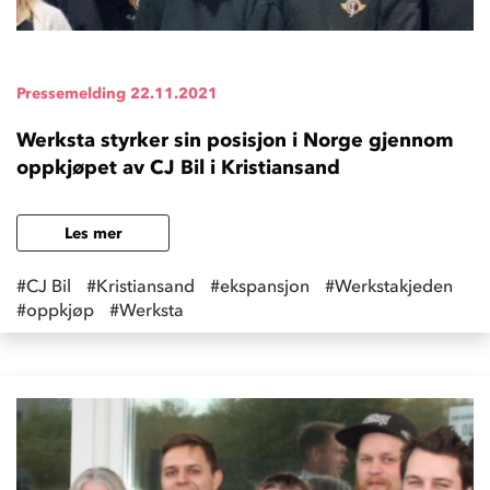
Pressemelding
22.11.2021
Werksta styrker sin posisjon i Norge gjennom
oppkjøpet av CJ Bil i Kristiansand
Les mer
#CJ Bil
#Kristiansand
#ekspansjon
#Werkstakjeden
#oppkjøp
#Werksta