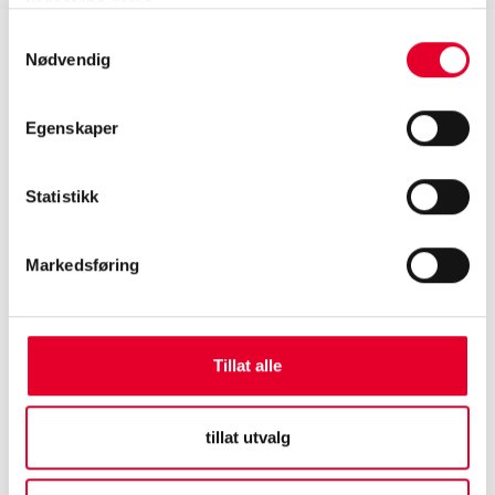
tjenestene deres.
Samtykkevalg
Nødvendig
Egenskaper
Statistikk
Markedsføring
Pressemelding
07.10.2021
Tillat alle
Werksta fortsetter sin ekspansjon gjennom
oppkjøpet av Skadeverkstad Uppsala
tillat utvalg
Les mer