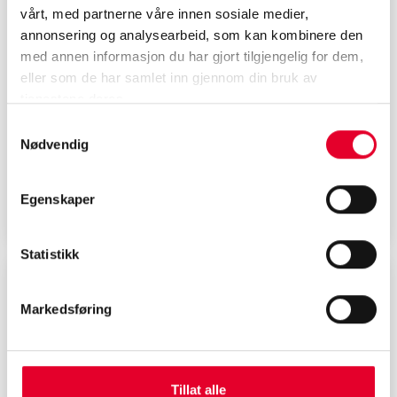
vårt, med partnerne våre innen sosiale medier,
Skift av frontrute
annonsering og analysearbeid, som kan kombinere den
med annen informasjon du har gjort tilgjengelig for dem,
eller som de har samlet inn gjennom din bruk av
Hvis steinsprutskaden har rukket å utvide seg
eller det er en sprekk i glasset, må frontruta
tjenestene deres.
skiftes ut.
Samtykkevalg
Nødvendig
Les mer
Egenskaper
Statistikk
Markedsføring
Tillat alle