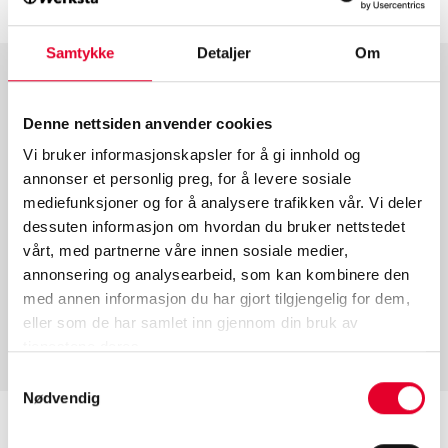
Samtykke
Detaljer
Om
Hos oss fins det kompetanse for
Denne nettsiden anvender cookies
den moderne bilismens krav
Vi bruker informasjonskapsler for å gi innhold og
annonser et personlig preg, for å levere sosiale
Som kunde kan du stole på vår profesjonelle kompetanse
mediefunksjoner og for å analysere trafikken vår. Vi deler
også når det gjelder den aller nyeste bilteknikken. Flere
dessuten informasjon om hvordan du bruker nettstedet
av skadeverkstedene i vår verkstedkjede er autorisert av
Tesla, Jaguar og Land Rover, og vi fyller disse merkenes
vårt, med partnerne våre innen sosiale medier,
strenge kvalitetskrav for skadereparasjon av el- og
annonsering og analysearbeid, som kan kombinere den
hybridbiler. Hos oss fins det kompetanse for reparasjon
med annen informasjon du har gjort tilgjengelig for dem,
av såvel små overflateskader og frontruter som større
eller som de har samlet inn gjennom din bruk av
strukturelle skader.
tjenestene deres.
Samtykkevalg
Nødvendig
Vi skolerer personalet vårt