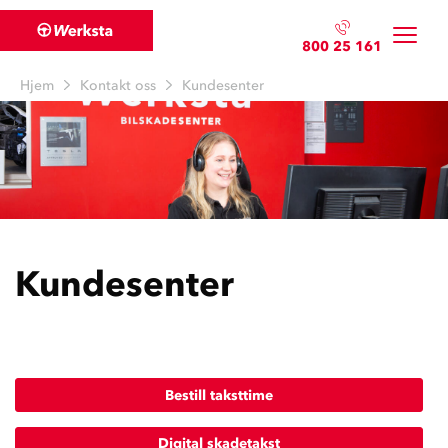
800 25 161
Hjem
Kontakt oss
Kundesenter
Kundesenter
Bestill taksttime
Digital skadetakst