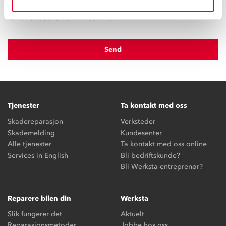
personvernerklæring
for å svare på tilbakemeldingen og
for å forbedre vår virksomhet.
Tjenester
Ta kontakt med oss
Skadereparasjon
Verksteder
Skademelding
Kundesenter
Alle tjenester
Ta kontakt med oss online
Services in English
Bli bedriftskunde?
Bli Werksta-entreprenør?
Reparere bilen din
Werksta
Slik fungerer det
Aktuelt
Reparasjonsmetoder
Jobbe hos oss