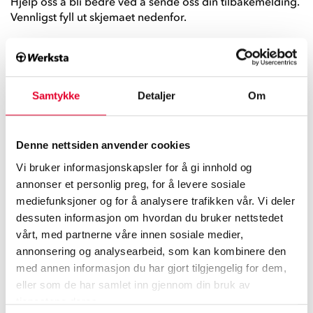
Hjelp oss å bli bedre ved å sende oss din tilbakemelding.
Vennligst fyll ut skjemaet nedenfor.
Tilbakemelding fra deg
*
Samtykke
Detaljer
Om
Denne nettsiden anvender cookies
Vi bruker informasjonskapsler for å gi innhold og
annonser et personlig preg, for å levere sosiale
mediefunksjoner og for å analysere trafikken vår. Vi deler
dessuten informasjon om hvordan du bruker nettstedet
vårt, med partnerne våre innen sosiale medier,
annonsering og analysearbeid, som kan kombinere den
med annen informasjon du har gjort tilgjengelig for dem,
Tilbakemeldingen refererer til verkstedet i
eller som de har samlet inn gjennom din bruk av
tjenestene deres.