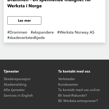
Werksta i Norge
Les mer
#Drammen
#ekspandere
#Werksta Norway AS
#skadeverkstedkjede
Tjenester
Ta kontakt med oss
Skadereparasjon
Verksteder
Skademelding
Kundesenter
Alle tjenester
Ta kontakt med oss online
Services in English
Bli bedriftskunde?
Bli Werksta-entreprenør?