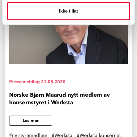
Ikke tillat
Pressemelding
21.08.2020
Norske Bjørn Maarud nytt medlem av
konsernstyret i Werksta
Les mer
#ny styremedlem
#Werksta
#Werksta konsernet