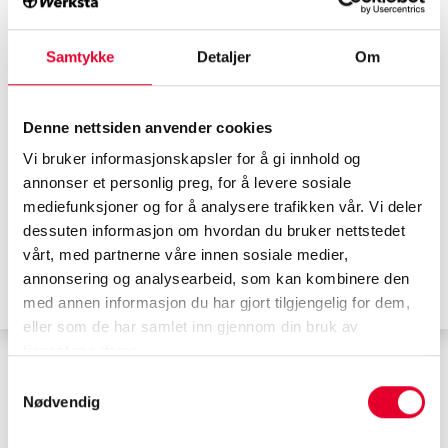
Samtykke
Detaljer
Om
Blogg
15.12.2020
Se bort fra nett-tips for smelting av is på
Denne nettsiden anvender cookies
frontruten og stol på den gamle, pålitelige
Vi bruker informasjonskapsler for å gi innhold og
isskrapen
annonser et personlig preg, for å levere sosiale
mediefunksjoner og for å analysere trafikken vår. Vi deler
dessuten informasjon om hvordan du bruker nettstedet
Les mer
vårt, med partnerne våre innen sosiale medier,
annonsering og analysearbeid, som kan kombinere den
##snø
##is
##fukt
##isetefrontruter
##godsikt
med annen informasjon du har gjort tilgjengelig for dem,
##frontrute
##dugg
##børste
##isskrape
#Werksta
eller som de har samlet inn gjennom din bruk av
tjenestene deres.
Samtykkevalg
Nødvendig