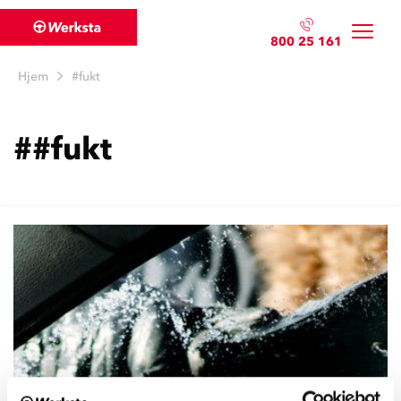
800 25 161
Hjem
#fukt
##fukt