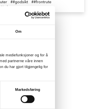
ruter
##godsikt
##frontrute
Werksta
Om
iale mediefunksjoner og for å
 med partnerne våre innen
u har gjort tilgjengelig for
Markedsføring