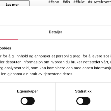
##snø
##is
##fukt
##isetefront
Les mer
##dugg
##børste
##isskrape
#
Detaljer
ookies
 for å gi innhold og annonser et personlig preg, for å levere sos
deler dessuten informasjon om hvordan du bruker nettstedet vårt,
og analysearbeid, som kan kombinere den med annen informasjon d
 inn gjennom din bruk av tjenestene deres.
Egenskaper
Statistikk