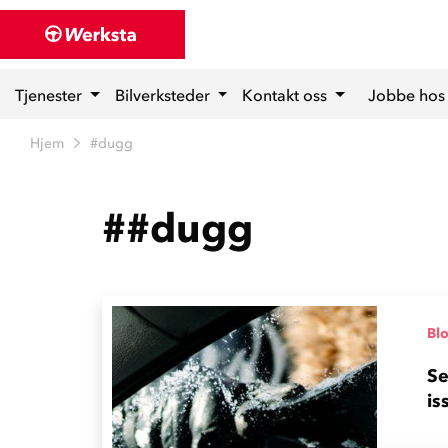
Tjenester
Bilverksteder
Kontakt oss
Jobbe hos
Hjem
#dugg
##dugg
Bl
Se
is