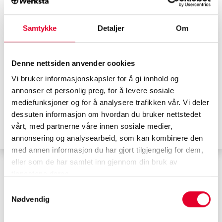
Samtykke
Detaljer
Om
Blogg
21.10.2021
Refleks – verdens billigste livsforsikring
Denne nettsiden anvender cookies
Vi bruker informasjonskapsler for å gi innhold og
annonser et personlig preg, for å levere sosiale
Les mer
mediefunksjoner og for å analysere trafikken vår. Vi deler
dessuten informasjon om hvordan du bruker nettstedet
#refleksdagen2021
#synesimørket
vårt, med partnerne våre innen sosiale medier,
#minskeulykkesrisikoen
#mørket
#livsforsikring
#refleks
annonsering og analysearbeid, som kan kombinere den
med annen informasjon du har gjort tilgjengelig for dem,
eller som de har samlet inn gjennom din bruk av
tjenestene deres.
Samtykkevalg
Nødvendig